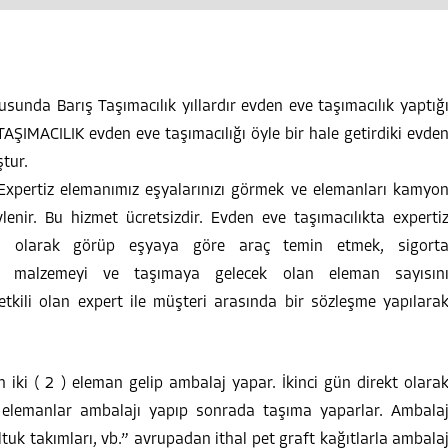
usunda Barış Taşımacılık yıllardır evden eve taşımacılık yaptığ
TAŞIMACILIK evden eve taşımacılığı öyle bir hale getirdiki evde
tur.
xpertiz elemanımız eşyalarınızı görmek ve elemanları kamyo
lenir. Bu hizmet ücretsizdir. Evden eve taşımacılıkta experti
am olarak görüp eşyaya göre araç temin etmek, sigort
cak malzemeyi ve taşımaya gelecek olan eleman sayısın
etkili olan expert ile müşteri arasında bir sözleşme yapılara
 iki ( 2 ) eleman gelip ambalaj yapar. İkinci gün direkt olara
n elemanlar ambalajı yapıp sonrada taşıma yaparlar. Ambala
tuk takımları, vb.” avrupadan ithal pet graft kağıtlarla ambala