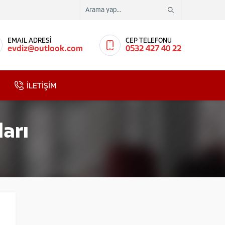
EMAIL ADRESİ
CEP TELEFONU
evdiz@outlook.com
0532 427 40 22
İLETİŞİM
arı