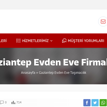
LERİ
HİZMETLERİMİZ
MÜŞTERİ YORUMLARI
ziantep Evden Eve Firmal
Anasayfa
»
Gaziantep Evden Eve Taşımacılık
0
714