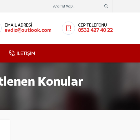
EMAIL ADRESİ
CEP TELEFONU
evdiz@outlook.com
0532 427 40 22
İLETİŞİM
etlenen Konular