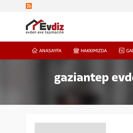
ANASAYFA
HAKKIMIZDA
GA
gaziantep evde