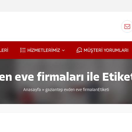
LERİ
HİZMETLERİMİZ
MÜŞTERİ YORUMLARI
n eve firmaları ile Etik
Anasayfa
»
gaziantep evden eve firmalarıEtiketi