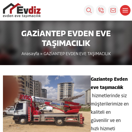
GAZİANTEP EVDEN EVE
TAŞIMACILIK
Anasayfa
»
GAZİANTEP EVDEN EVE TAŞIMACILIK
Gaziantep Evden
eve taşımacılık
hizmetlerinde siz
müşterilerimize en
kaliteli en
güvenilir ve en
hızlı hizmeti